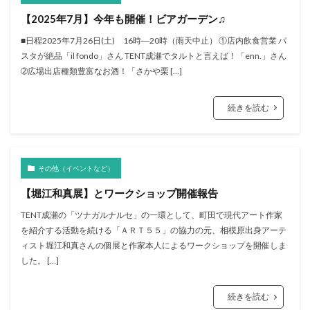
【2025年7月】今年も開催！ビアガーデン♫
■日程2025年7月26日(土) 16時―20時（雨天中止） ①店内飲食営業 パ
スタが絶品「il fondo」さん TENT成瀬でタルトと言えば！「enn.」さん
➁広場出店種類豊富なお酒！「さかや栗 […]
続きを読む
その他（イベントなど）
【堀江和真展】とワークショップ開催報告
TENT成瀬の「ツナガルナルセ」の一環として、町田で現代アート作家
を紹介する活動を続ける「ＡＲＴ５５」の協力の元、相模原出身アーテ
ィスト堀江和真さんの個展と作家本人によるワークショップを開催しま
した。 […]
続きを読む