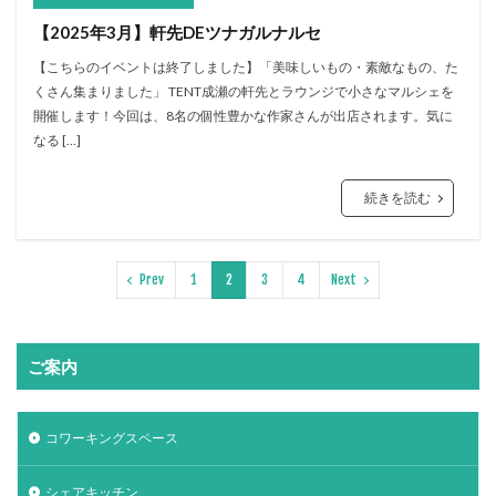
【2025年3月】軒先DEツナガルナルセ
【こちらのイベントは終了しました】「美味しいもの・素敵なもの、た
くさん集まりました」 TENT成瀬の軒先とラウンジで小さなマルシェを
開催します！今回は、8名の個性豊かな作家さんが出店されます。気に
なる […]
続きを読む
Prev
1
2
3
4
Next
ご案内
コワーキングスペース
シェアキッチン