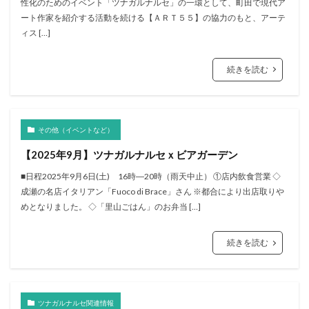
性化のためのイベント「ツナガルナルセ」の一環として、町田で現代ア
ート作家を紹介する活動を続ける【ＡＲＴ５５】の協力のもと、アーテ
ィス […]
続きを読む
その他（イベントなど）
【2025年9月】ツナガルナルセｘビアガーデン
■日程2025年9月6日(土) 16時―20時（雨天中止） ①店内飲食営業 ◇
成瀬の名店イタリアン「Fuoco di Brace」さん ※都合により出店取りや
めとなりました。 ◇「里山ごはん」のお弁当 […]
続きを読む
ツナガルナルセ関連情報