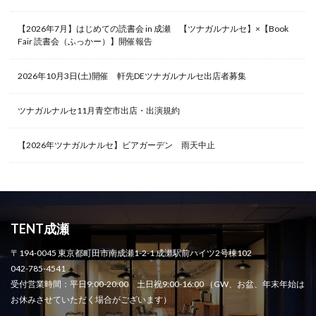
【2026年7月】はじめての読書会 in 成瀬 【ツナガルナルセ】×【Book
Fair 読書会（ふっかー）】開催報告
2026年10月3日(土)開催 軒先DEツナガルナルセ出店者募集
ツナガルナルセ11月青空市出店・出演規約
【2026年ツナガルナルセ】ビアガーデン 雨天中止
TENT成瀬
〒194-0045 東京都町田市南成瀬1-2-1 成瀬駅前ハイツ2号棟102
042-785-4541
受付営業時間：平日9:00-20:00 土日祝9:00-16:00 （GW、お盆、年末年始は
お休みさせていただく場合がございます）