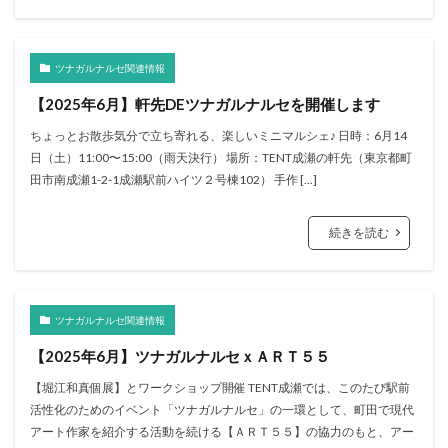
ツナガルナルセ関連情報
【2025年6月】軒先DEツナガルナルセを開催します
ちょっとお散歩気分で立ち寄れる、楽しいミニマルシェ♪ 日時：6月14
日（土）11:00〜15:00（雨天決行） 場所：TENT成瀬の軒先（東京都町
田市南成瀬1-2-1成瀬駅前ハイツ２号棟102） 手作 […]
続きを読む
ツナガルナルセ関連情報
【2025年6月】ツナガルナルセｘＡＲＴ５５
【堀江和真個展】とワークショップ開催 TENT成瀬では、このたび駅前
活性化のためのイベント「ツナガルナルセ」の一環として、町田で現代
アート作家を紹介する活動を続ける【ＡＲＴ５５】の協力のもと、アー