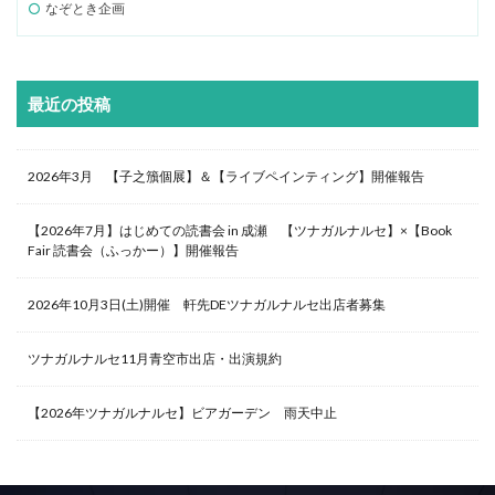
なぞとき企画
最近の投稿
2026年3月 【子之籏個展】＆【ライブペインティング】開催報告
【2026年7月】はじめての読書会 in 成瀬 【ツナガルナルセ】×【Book
Fair 読書会（ふっかー）】開催報告
2026年10月3日(土)開催 軒先DEツナガルナルセ出店者募集
ツナガルナルセ11月青空市出店・出演規約
【2026年ツナガルナルセ】ビアガーデン 雨天中止