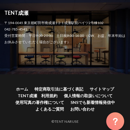
TENT成瀬
〒194-0045 東京都町田市南成瀬1-2-1 成瀬駅前ハイツ2号棟102
042-785-4541
受付営業時間：平日9:00-20:00 土日祝9:00-16:00 （GW、お盆、年末年始は
お休みさせていただく場合がございます）
ホーム
特定商取引法に基づく表記
サイトマップ
TENT成瀬 利用規約
個人情報の取扱いについて
使用写真の著作権について
SNSでも新着情報発信中
よくあるご質問
お問い合わせ
©TENT NARUSE