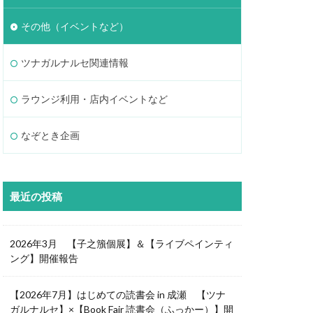
その他（イベントなど）
ツナガルナルセ関連情報
ラウンジ利用・店内イベントなど
なぞとき企画
最近の投稿
2026年3月 【子之籏個展】＆【ライブペインティ
ング】開催報告
【2026年7月】はじめての読書会 in 成瀬 【ツナ
ガルナルセ】×【Book Fair 読書会（ふっかー）】開