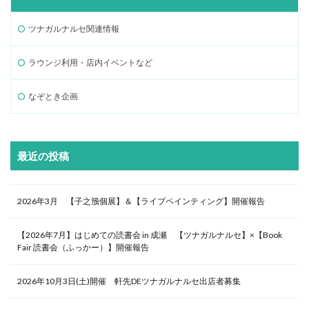
ツナガルナルセ関連情報
ラウンジ利用・店内イベントなど
なぞとき企画
最近の投稿
2026年3月 【子之籏個展】＆【ライブペインティング】開催報告
【2026年7月】はじめての読書会 in 成瀬 【ツナガルナルセ】×【Book
Fair 読書会（ふっかー）】開催報告
2026年10月3日(土)開催 軒先DEツナガルナルセ出店者募集