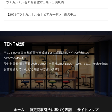
ツナガルナルセ11月青空市出店・出演規約
【2026年ツナガルナルセ】ビアガーデン 雨天中止
TENT成瀬
〒194-0045 東京都町田市南成瀬1-2-1 成瀬駅前ハイツ2号棟102
042-785-4541
受付営業時間：平日9:00-20:00 土日祝9:00-16:00 （GW、お盆、年末年始は
お休みさせていただく場合がございます）
ホーム
特定商取引法に基づく表記
サイトマップ