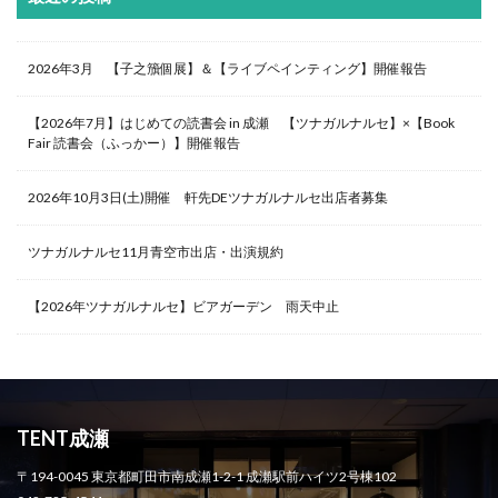
2026年3月 【子之籏個展】＆【ライブペインティング】開催報告
【2026年7月】はじめての読書会 in 成瀬 【ツナガルナルセ】×【Book
Fair 読書会（ふっかー）】開催報告
2026年10月3日(土)開催 軒先DEツナガルナルセ出店者募集
ツナガルナルセ11月青空市出店・出演規約
【2026年ツナガルナルセ】ビアガーデン 雨天中止
TENT成瀬
〒194-0045 東京都町田市南成瀬1-2-1 成瀬駅前ハイツ2号棟102