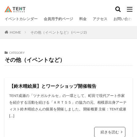
イベントカレンダー
会員用予約ページ
料金
アクセス
お問い合わせ
HOME
その他（イベントなど） (ページ2)
CATEGORY
その他（イベントなど）
【鈴木晴絵展】とワークショップ開催報告
TENT成瀬の「ツナガルナルセ」の一環として、町田で現代アート作家
を紹介する活動を続ける「ＡＲＴ５５」の協力の元、相模原出身アーテ
ィスト鈴木晴絵さんの個展を開催しました。 開催概要 主催：TENT成瀬
[…]
続きを読む