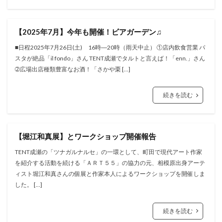
【2025年7月】今年も開催！ビアガーデン♫
■日程2025年7月26日(土) 16時―20時（雨天中止） ①店内飲食営業 パ
スタが絶品「il fondo」さん TENT成瀬でタルトと言えば！「enn.」さん
➁広場出店種類豊富なお酒！「さかや栗 […]
続きを読む
【堀江和真展】とワークショップ開催報告
TENT成瀬の「ツナガルナルセ」の一環として、町田で現代アート作家
を紹介する活動を続ける「ＡＲＴ５５」の協力の元、相模原出身アーテ
ィスト堀江和真さんの個展と作家本人によるワークショップを開催しま
した。 […]
続きを読む