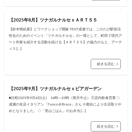
【2025年8月】ツナガルナルセｘＡＲＴ５５
【鈴木晴絵展】とワークショップ開催 TENT成瀬では、このたび駅前活
性化のためのイベント「ツナガルナルセ」の一環として、町田で現代ア
ート作家を紹介する活動を続ける【ＡＲＴ５５】の協力のもと、アーテ
ィス […]
続きを読む
【2025年9月】ツナガルナルセｘビアガーデン
■日程2025年9月6日(土) 16時―20時（雨天中止） ①店内飲食営業 ◇
成瀬の名店イタリアン「Fuoco di Brace」さん ※都合により出店取りや
めとなりました。 ◇「里山ごはん」のお弁当 […]
続きを読む