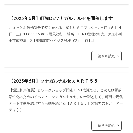
【2025年6月】軒先DEツナガルナルセを開催します
ちょっとお散歩気分で立ち寄れる、楽しいミニマルシェ♪ 日時：6月14
日（土）11:00〜15:00（雨天決行） 場所：TENT成瀬の軒先（東京都町
田市南成瀬1-2-1成瀬駅前ハイツ２号棟102） 手作 […]
続きを読む
【2025年6月】ツナガルナルセｘＡＲＴ５５
【堀江和真個展】とワークショップ開催 TENT成瀬では、このたび駅前
活性化のためのイベント「ツナガルナルセ」の一環として、町田で現代
アート作家を紹介する活動を続ける【ＡＲＴ５５】の協力のもと、アー
ティ […]
続きを読む