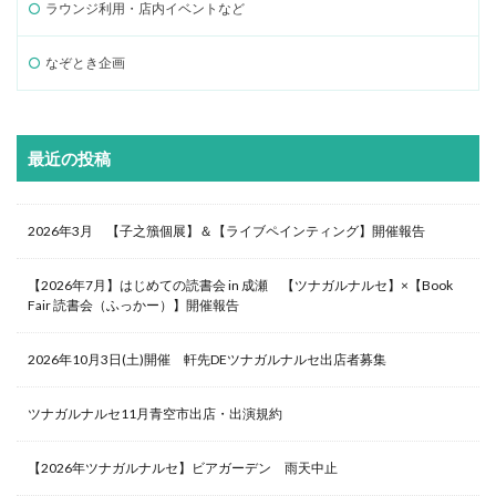
ラウンジ利用・店内イベントなど
なぞとき企画
最近の投稿
2026年3月 【子之籏個展】＆【ライブペインティング】開催報告
【2026年7月】はじめての読書会 in 成瀬 【ツナガルナルセ】×【Book
Fair 読書会（ふっかー）】開催報告
2026年10月3日(土)開催 軒先DEツナガルナルセ出店者募集
ツナガルナルセ11月青空市出店・出演規約
【2026年ツナガルナルセ】ビアガーデン 雨天中止