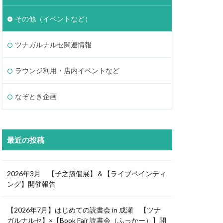
その他（イベントなど）
ツナガルナルセ関連情報
ラウンジ利用・店内イベントなど
なぞとき企画
最近の投稿
2026年3月 【子之籏個展】＆【ライブペインティ
ング】開催報告
【2026年7月】はじめての読書会 in 成瀬 【ツナ
ガルナルセ】×【Book Fair 読書会（ふっかー）】開