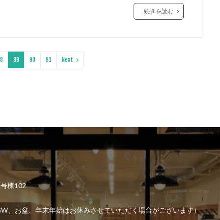
続きを読む
8
89
90
91
Next
2号棟102
6:00 （GW、お盆、年末年始はお休みさせていただく場合がございます）