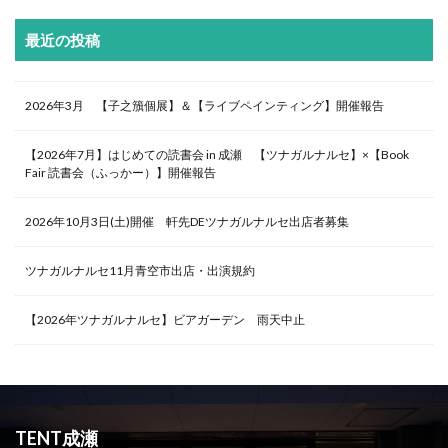
最近の投稿
2026年3月 【子之籏個展】＆【ライブペインティング】開催報告
【2026年7月】はじめての読書会 in 成瀬 【ツナガルナルセ】×【Book
Fair 読書会（ふっかー）】開催報告
2026年10月3日(土)開催 軒先DEツナガルナルセ出店者募集
ツナガルナルセ11月青空市出店・出演規約
【2026年ツナガルナルセ】ビアガーデン 雨天中止
TENT成瀬