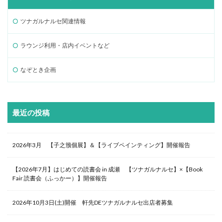
ツナガルナルセ関連情報
ラウンジ利用・店内イベントなど
なぞとき企画
最近の投稿
2026年3月 【子之籏個展】＆【ライブペインティング】開催報告
【2026年7月】はじめての読書会 in 成瀬 【ツナガルナルセ】×【Book
Fair 読書会（ふっかー）】開催報告
2026年10月3日(土)開催 軒先DEツナガルナルセ出店者募集