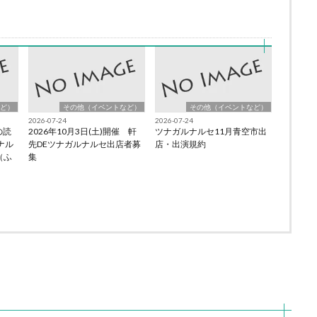
ど）
その他（イベントなど）
その他（イベントなど）
2026-07-24
2026-07-24
の読
2026年10月3日(土)開催 軒
ツナガルナルセ11月青空市出
ナル
先DEツナガルナルセ出店者募
店・出演規約
会（ふ
集