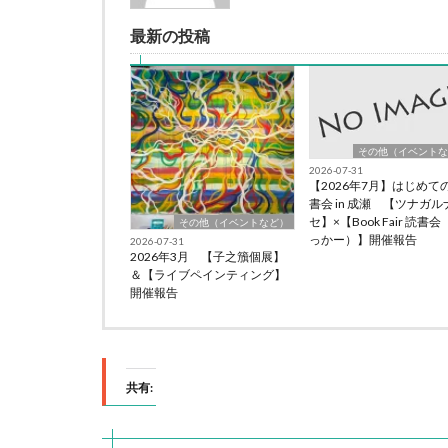
最新の投稿
その他（イベントな
2026-07-31
【2026年7月】はじめて
書会 in 成瀬 【ツナガル
セ】×【Book Fair 読書
その他（イベントなど）
っかー）】開催報告
2026-07-31
2026年3月 【子之籏個展】
＆【ライブペインティング】
開催報告
共有: