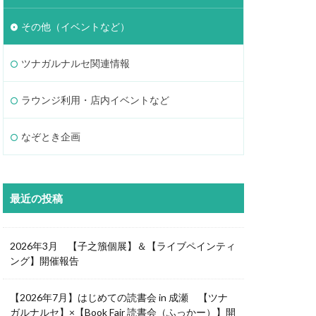
その他（イベントなど）
ツナガルナルセ関連情報
ラウンジ利用・店内イベントなど
なぞとき企画
最近の投稿
2026年3月 【子之籏個展】＆【ライブペインティ
ング】開催報告
【2026年7月】はじめての読書会 in 成瀬 【ツナ
ガルナルセ】×【Book Fair 読書会（ふっかー）】開