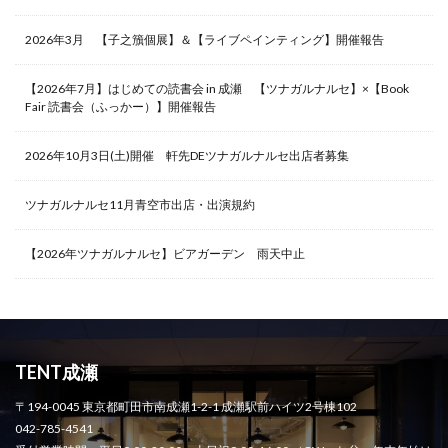
2026年3月 【子之籏個展】＆【ライブペインティング】開催報告
【2026年7月】はじめての読書会 in 成瀬 【ツナガルナルセ】×【Book
Fair 読書会（ふっかー）】開催報告
2026年10月3日(土)開催 軒先DEツナガルナルセ出店者募集
ツナガルナルセ11月青空市出店・出演規約
【2026年ツナガルナルセ】ビアガーデン 雨天中止
TENT成瀬
〒194-0045 東京都町田市南成瀬1-2-1 成瀬駅前ハイツ2号棟102
042-785-4541