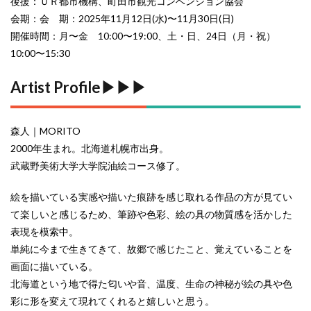
後援：ＵＲ都市機構、町田市観光コンベンション協会
会期：会 期：2025年11月12日(水)〜11月30日(日)
開催時間：月〜金 10:00〜19:00、土・日、24日（月・祝）
10:00〜15:30
Artist Profile▶︎▶︎▶︎
森人｜MORITO
2000年生まれ。北海道札幌市出身。
武蔵野美術大学大学院油絵コース修了。
絵を描いている実感や描いた痕跡を感じ取れる作品の方が見てい
て楽しいと感じるため、筆跡や色彩、絵の具の物質感を活かした
表現を模索中。
単純に今まで生きてきて、故郷で感じたこと、覚えていることを
画面に描いている。
北海道という地で得た匂いや音、温度、生命の神秘が絵の具や色
彩に形を変えて現れてくれると嬉しいと思う。