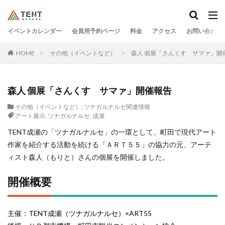
イベントカレンダー
会員用予約ページ
料金
アクセス
お問い合わせ
HOME
その他（イベントなど）
森人 個展「さんくす サマァ」開
森人 個展「さんくす サマァ」開催報告
その他（イベントなど）
,
ツナガルナルセ関連情報
アート展示
,
ツナガルナルセ
,
成瀬
TENT成瀬の「ツナガルナルセ」の一環として、町田で現代アート
作家を紹介する活動を続ける「ＡＲＴ５５」の協力の元、アーテ
ィスト森人（もりと）さんの個展を開催しました。
開催概要
主催：TENT成瀬（ツナガルナルセ）×ART55