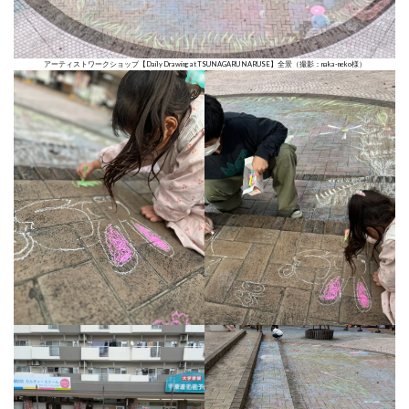
アーティストワークショップ【Daily Drawing at TSUNAGARU NARUSE】全景（撮影：naka-neko様）