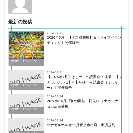
最新の投稿
2026-07-31
2026年3月 【子之籏個展】＆【ライブペイン
ティング】開催報告
その他（イベントな
ど）
2026-07-31
【2026年7月】はじめての読書会 in 成瀬 【ツ
ナガルナルセ】×【Book Fair 読書会（ふっか
その他（イベントな
ー）】開催報告
ど）
2026-07-24
2026年10月3日(土)開催 軒先DEツナガルナル
セ出店者募集
その他（イベントな
ど）
2026-07-24
ツナガルナルセ11月青空市出店・出演規約
その他（イベントな