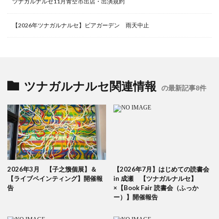
ツナガルナルセ11月青空市出店・出演規約
【2026年ツナガルナルセ】ビアガーデン 雨天中止
ツナガルナルセ関連情報
の最新記事8件
2026年3月 【子之籏個展】＆
【2026年7月】はじめての読書会
【ライブペインティング】開催報
in 成瀬 【ツナガルナルセ】
告
×【Book Fair 読書会（ふっか
ー）】開催報告