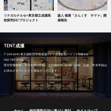
ツナガルナルセ×東京都立成瀬高
森人 個展「さんくす サマァ」開
校探究BB!プロジェクト
催報告
TENT成瀬
〒194-0045 東京都町田市南成瀬1-2-1 成瀬駅前ハイツ2号棟102
042-785-4541
受付営業時間：平日9:00-20:00 土日祝9:00-16:00 （GW、お盆、年末年始は
お休みさせていただく場合がございます）
ホーム
特定商取引法に基づく表記
サイトマップ