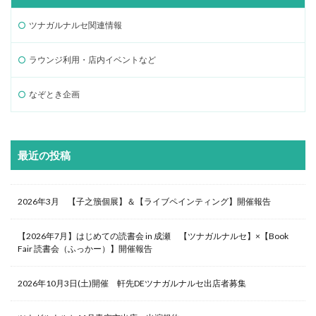
ツナガルナルセ関連情報
ラウンジ利用・店内イベントなど
なぞとき企画
最近の投稿
2026年3月 【子之籏個展】＆【ライブペインティング】開催報告
【2026年7月】はじめての読書会 in 成瀬 【ツナガルナルセ】×【Book
Fair 読書会（ふっかー）】開催報告
2026年10月3日(土)開催 軒先DEツナガルナルセ出店者募集