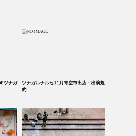
DEツナガ
ツナガルナルセ11月青空市出店・出演規
約