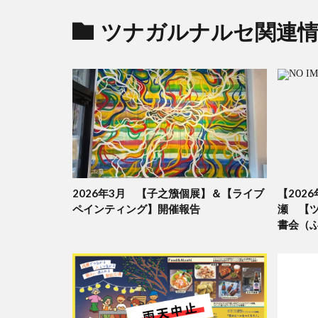
ツナガルナルセ関連
2026年3月 【子之籏個展】＆【ライブ
【202
ペインティング】開催報告
瀬 【ツナ
書会（