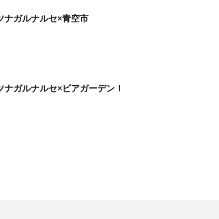
月】ツナガルナルセ×青空市
】ツナガルナルセ×ビアガーデン！