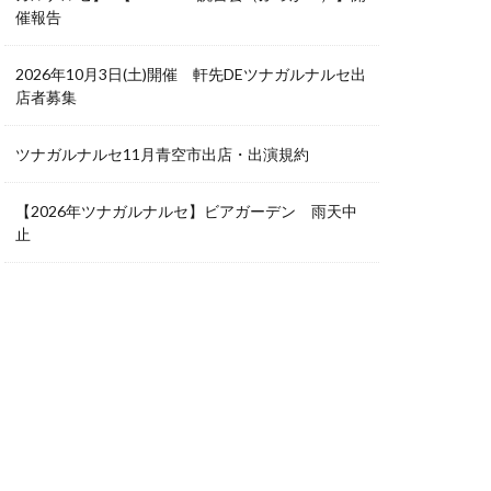
催報告
2026年10月3日(土)開催 軒先DEツナガルナルセ出
店者募集
ツナガルナルセ11月青空市出店・出演規約
【2026年ツナガルナルセ】ビアガーデン 雨天中
止