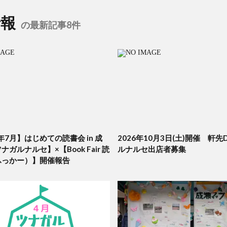
情報
の最新記事8件
6年7月】はじめての読書会 in 成
2026年10月3日(土)開催 軒先
ガルナルセ】×【Book Fair 読
ルナルセ出店者募集
ふっかー）】開催報告