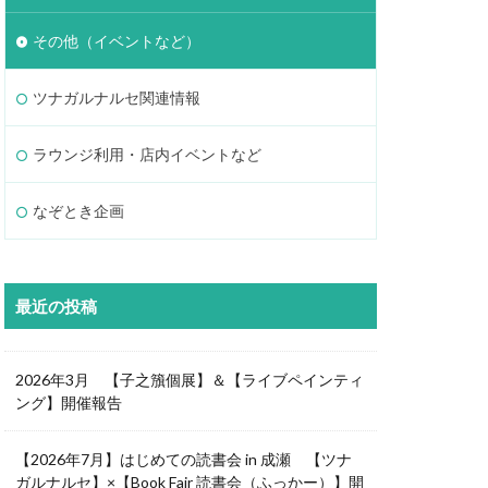
その他（イベントなど）
ツナガルナルセ関連情報
ラウンジ利用・店内イベントなど
なぞとき企画
最近の投稿
2026年3月 【子之籏個展】＆【ライブペインティ
ング】開催報告
【2026年7月】はじめての読書会 in 成瀬 【ツナ
ガルナルセ】×【Book Fair 読書会（ふっかー）】開