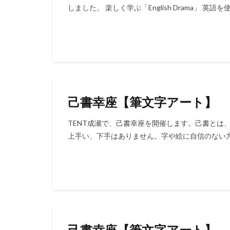
しました。 楽しく学ぶ「English Drama」 英
己書幸座【筆文字アート】
TENT成瀬で、己書幸座を開催します。己書とは
上手い、下手はありません。字や絵に自信のない方で
己書幸座【筆文字アート】