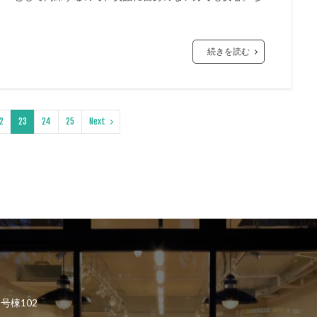
続きを読む
2
23
24
25
Next
2号棟102