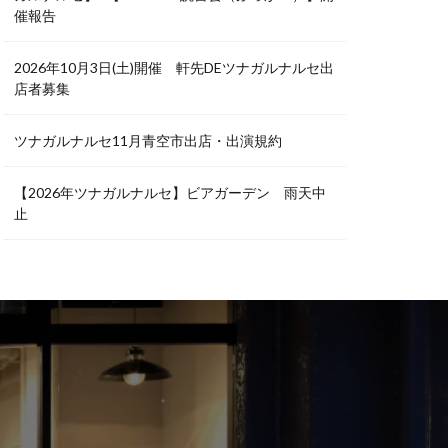
催報告
2026年10月3日(土)開催 軒先DEツナガルナルセ出
店者募集
ツナガルナルセ11月青空市出店・出演規約
【2026年ツナガルナルセ】ビアガーデン 雨天中
止