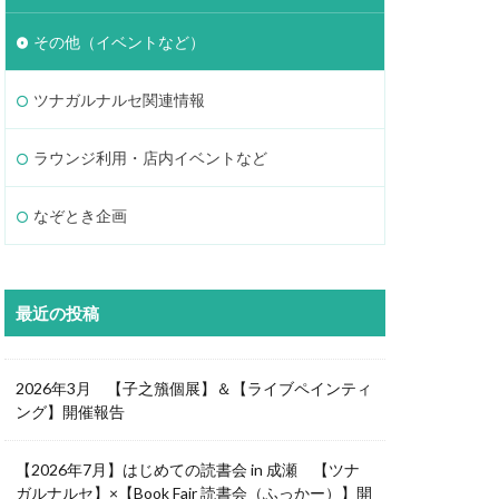
その他（イベントなど）
ツナガルナルセ関連情報
ラウンジ利用・店内イベントなど
なぞとき企画
最近の投稿
2026年3月 【子之籏個展】＆【ライブペインティ
ング】開催報告
【2026年7月】はじめての読書会 in 成瀬 【ツナ
ガルナルセ】×【Book Fair 読書会（ふっかー）】開