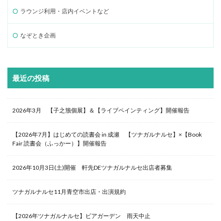
ラウンジ利用・店内イベントなど
なぞとき企画
最近の投稿
2026年3月 【子之籏個展】＆【ライブペインティング】開催報告
【2026年7月】はじめての読書会 in 成瀬 【ツナガルナルセ】×【Book
Fair 読書会（ふっかー）】開催報告
2026年10月3日(土)開催 軒先DEツナガルナルセ出店者募集
ツナガルナルセ11月青空市出店・出演規約
【2026年ツナガルナルセ】ビアガーデン 雨天中止