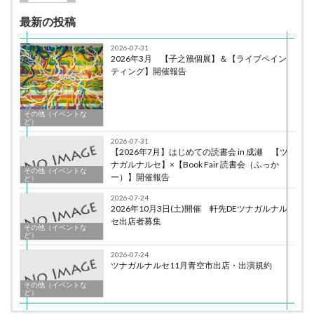
最新の投稿
2026-07-31
2026年3月 【子之籏個展】＆【ライブペイン
ティング】開催報告
その他（イベントな
ど）
2026-07-31
【2026年7月】はじめての読書会 in 成瀬 【ツ
ナガルナルセ】×【Book Fair 読書会（ふっか
その他（イベントな
ー）】開催報告
ど）
2026-07-24
2026年10月3日(土)開催 軒先DEツナガルナル
セ出店者募集
その他（イベントな
ど）
2026-07-24
ツナガルナルセ11月青空市出店・出演規約
その他（イベントな
ど）