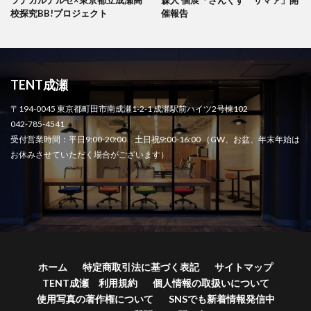
ツナガルナルセ×東京都立成瀬高
森人 個展「さんくす サマァ」開
校探究BB!プロジェクト
催報告
TENT成瀬
〒194-0045 東京都町田市南成瀬1-2-1 成瀬駅前ハイツ2号棟102
042-785-4541
受付営業時間：平日9:00-20:00 土日祝9:00-16:00 （GW、お盆、年末年始は
お休みさせていただく場合がございます）
ホーム
特定商取引法に基づく表記
サイトマップ
TENT成瀬 利用規約
個人情報の取扱いについて
使用写真の著作権について
SNSでも新着情報発信中