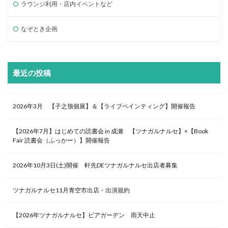
ラウンジ利用・店内イベントなど
なぞとき企画
最近の投稿
2026年3月 【子之籏個展】＆【ライブペインティング】開催報告
【2026年7月】はじめての読書会 in 成瀬 【ツナガルナルセ】×【Book
Fair 読書会（ふっかー）】開催報告
2026年10月3日(土)開催 軒先DEツナガルナルセ出店者募集
ツナガルナルセ11月青空市出店・出演規約
【2026年ツナガルナルセ】ビアガーデン 雨天中止