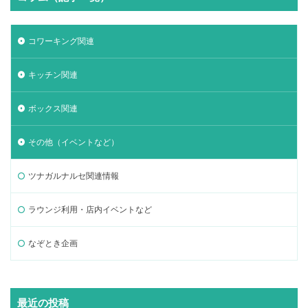
コワーキング関連
キッチン関連
ボックス関連
その他（イベントなど）
ツナガルナルセ関連情報
ラウンジ利用・店内イベントなど
なぞとき企画
最近の投稿