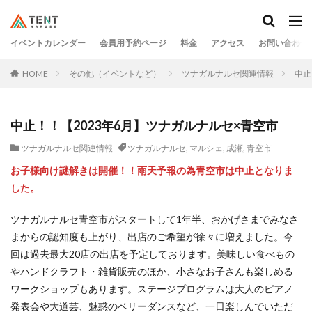
イベントカレンダー
会員用予約ページ
料金
アクセス
お問い合わせ
HOME
その他（イベントなど）
ツナガルナルセ関連情報
中止
中止！！【2023年6月】ツナガルナルセ×青空市
ツナガルナルセ関連情報
ツナガルナルセ
,
マルシェ
,
成瀬
,
青空市
お子様向け謎解きは開催！！雨天予報の為青空市は中止となりま
した。
ツナガルナルセ青空市がスタートして1年半、おかげさまでみなさ
まからの認知度も上がり、出店のご希望が徐々に増えました。今
回は過去最大20店の出店を予定しております。美味しい食べもの
やハンドクラフト・雑貨販売のほか、小さなお子さんも楽しめる
ワークショップもあります。ステージプログラムは大人のピアノ
発表会や大道芸、魅惑のベリーダンスなど、一日楽しんでいただ