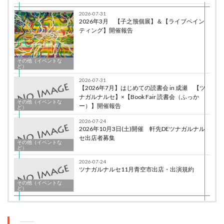
2026-07-31
2026年3月 【子之籏個展】＆【ライブペイン
ティング】開催報告
その他（イベントな
ど）
2026-07-31
【2026年7月】はじめての読書会 in 成瀬 【ツ
ナガルナルセ】×【Book Fair 読書会（ふっか
その他（イベントな
ー）】開催報告
ど）
2026-07-24
2026年10月3日(土)開催 軒先DEツナガルナル
セ出店者募集
その他（イベントな
ど）
2026-07-24
ツナガルナルセ11月青空市出店・出演規約
その他（イベントな
ど）