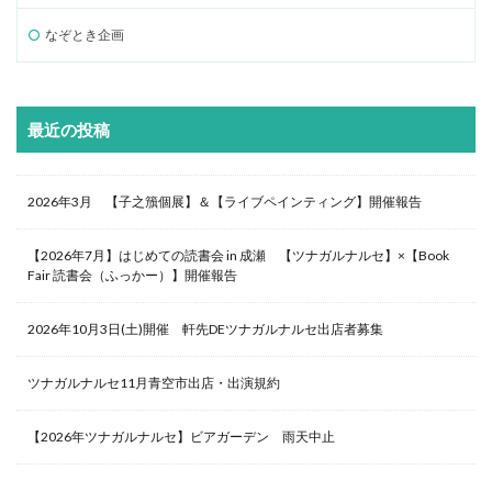
なぞとき企画
最近の投稿
2026年3月 【子之籏個展】＆【ライブペインティング】開催報告
【2026年7月】はじめての読書会 in 成瀬 【ツナガルナルセ】×【Book
Fair 読書会（ふっかー）】開催報告
2026年10月3日(土)開催 軒先DEツナガルナルセ出店者募集
ツナガルナルセ11月青空市出店・出演規約
【2026年ツナガルナルセ】ビアガーデン 雨天中止