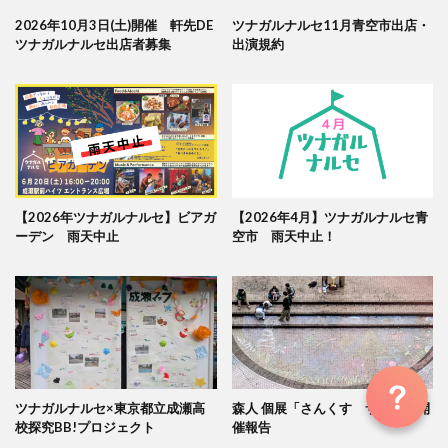
2026年10月3日(土)開催 軒先DE
ツナガルナルセ11月青空市出店・
ツナガルナルセ出店者募集
出演規約
【2026年ツナガルナルセ】ビアガ
【2026年4月】ツナガルナルセ青
ーデン 雨天中止
空市 雨天中止！
ツナガルナルセ×東京都立成瀬高
森人 個展「さんくす サマァ」開
校探究BB!プロジェクト
催報告