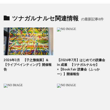
ツナガルナルセ関連情報
の最新記事8件
2026年3月 【子之籏個展】＆
【2026年7月】はじめての読書会
【ライブペインティング】開催報
in 成瀬 【ツナガルナルセ】
告
×【Book Fair 読書会（ふっか
ー）】開催報告