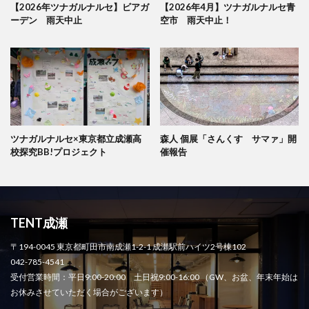
【2026年ツナガルナルセ】ビアガ
【2026年4月】ツナガルナルセ青
ーデン 雨天中止
空市 雨天中止！
ツナガルナルセ×東京都立成瀬高
森人 個展「さんくす サマァ」開
校探究BB!プロジェクト
催報告
TENT成瀬
〒194-0045 東京都町田市南成瀬1-2-1 成瀬駅前ハイツ2号棟102
042-785-4541
受付営業時間：平日9:00-20:00 土日祝9:00-16:00 （GW、お盆、年末年始は
お休みさせていただく場合がございます）