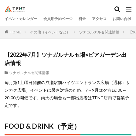
イベントカレンダー
会員用予約ページ
料金
アクセス
お問い合わせ
HOME
その他（イベントなど）
ツナガルナルセ関連情報
【2
【2022年7月】ツナガルナルセ場×ビアガーデン出
店情報
ツナガルナルセ関連情報
毎月第1土曜日開催の成瀬駅前ハイツエントランス広場（通称：サ
ンカク広場）イベントは暑さ対策のため、7～9月は夕方16:00～
20:00の開催です。雨天の場合も一部出店者はTENT店内で営業予
定です。
FOOD & DRINK（予定）