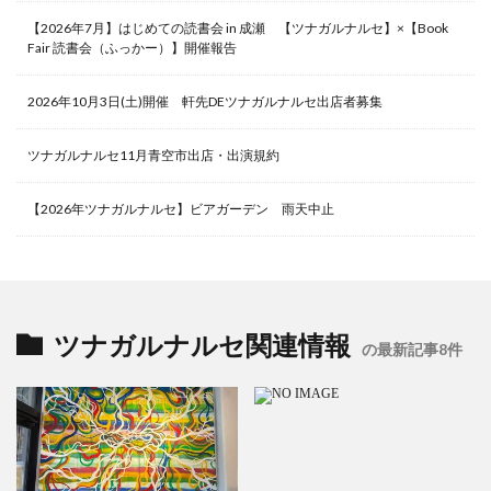
【2026年7月】はじめての読書会 in 成瀬 【ツナガルナルセ】×【Book
Fair 読書会（ふっかー）】開催報告
2026年10月3日(土)開催 軒先DEツナガルナルセ出店者募集
ツナガルナルセ11月青空市出店・出演規約
【2026年ツナガルナルセ】ビアガーデン 雨天中止
ツナガルナルセ関連情報
の最新記事8件