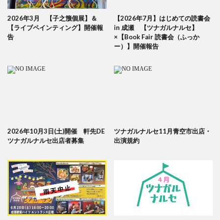
2026年3月 【子之籏個展】＆
【2026年7月】はじめての読書会
【ライブペインティング】開催報
in 成瀬 【ツナガルナルセ】
告
×【Book Fair 読書会（ふっか
ー）】開催報告
2026年10月3日(土)開催 軒先DE
ツナガルナルセ11月青空市出店・
ツナガルナルセ出店者募集
出演規約