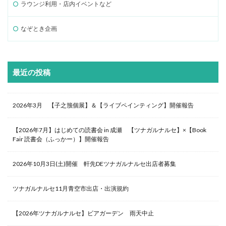
ラウンジ利用・店内イベントなど
なぞとき企画
最近の投稿
2026年3月 【子之籏個展】＆【ライブペインティング】開催報告
【2026年7月】はじめての読書会 in 成瀬 【ツナガルナルセ】×【Book
Fair 読書会（ふっかー）】開催報告
2026年10月3日(土)開催 軒先DEツナガルナルセ出店者募集
ツナガルナルセ11月青空市出店・出演規約
【2026年ツナガルナルセ】ビアガーデン 雨天中止