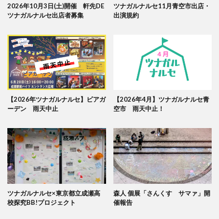
2026年10月3日(土)開催 軒先DE
ツナガルナルセ11月青空市出店・
ツナガルナルセ出店者募集
出演規約
【2026年ツナガルナルセ】ビアガ
【2026年4月】ツナガルナルセ青
ーデン 雨天中止
空市 雨天中止！
ツナガルナルセ×東京都立成瀬高
森人 個展「さんくす サマァ」開
校探究BB!プロジェクト
催報告