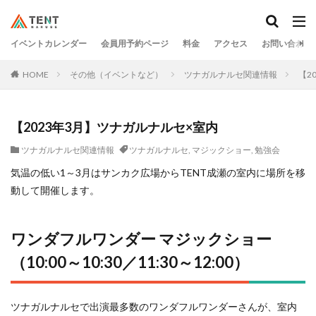
イベントカレンダー
会員用予約ページ
料金
アクセス
お問い合わせ
HOME
その他（イベントなど）
ツナガルナルセ関連情報
【2
【2023年3月】ツナガルナルセ×室内
ツナガルナルセ関連情報
ツナガルナルセ
,
マジックショー
,
勉強会
気温の低い1～3月はサンカク広場からTENT成瀬の室内に場所を移
動して開催します。
ワンダフルワンダー マジックショー
（10:00～10:30／11:30～12:00）
ツナガルナルセで出演最多数のワンダフルワンダーさんが、室内