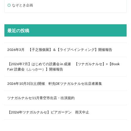
なぞとき企画
最近の投稿
2026年3月 【子之籏個展】＆【ライブペインティング】開催報告
【2026年7月】はじめての読書会 in 成瀬 【ツナガルナルセ】×【Book
Fair 読書会（ふっかー）】開催報告
2026年10月3日(土)開催 軒先DEツナガルナルセ出店者募集
ツナガルナルセ11月青空市出店・出演規約
【2026年ツナガルナルセ】ビアガーデン 雨天中止