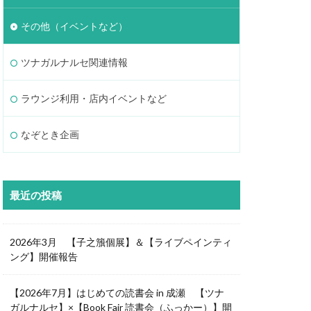
その他（イベントなど）
ツナガルナルセ関連情報
ラウンジ利用・店内イベントなど
なぞとき企画
最近の投稿
2026年3月 【子之籏個展】＆【ライブペインティ
ング】開催報告
【2026年7月】はじめての読書会 in 成瀬 【ツナ
ガルナルセ】×【Book Fair 読書会（ふっかー）】開