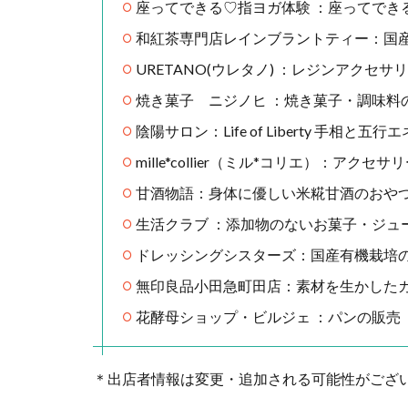
座ってできる♡指ヨガ体験 ：座ってでき
和紅茶専門店レインブラントティー：国
URETANO(ウレタノ) ：レジンアクセ
焼き菓子 ニジノヒ ：焼き菓子・調味料
陰陽サロン：Life of Liberty 手相と五
mille*collier（ミル*コリエ）：アクセサ
甘酒物語：身体に優しい米糀甘酒のおや
生活クラブ ：添加物のないお菓子・ジュ
ドレッシングシスターズ：国産有機栽培
無印良品小田急町田店：素材を生かした
花酵母ショップ・ビルジェ ：パンの販売（
＊出店者情報は変更・追加される可能性がござ