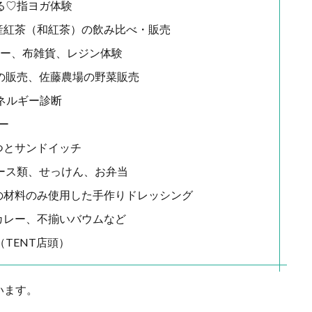
る♡指ヨガ体験
産紅茶（和紅茶）の飲み比べ・販売
サリー、布雑貨、レジン体験
の販売、佐藤農場の野菜販売
行エネルギー診断
リー
つとサンドイッチ
ース類、せっけん、お弁当
の材料のみ使用した手作りドレッシング
カレー、不揃いバウムなど
TENT店頭）
います。