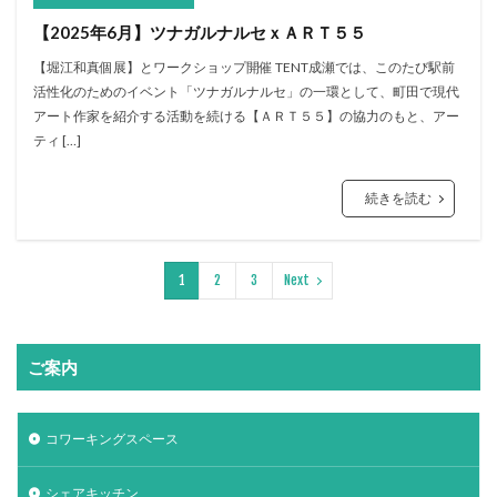
【2025年6月】ツナガルナルセｘＡＲＴ５５
【堀江和真個展】とワークショップ開催 TENT成瀬では、このたび駅前
活性化のためのイベント「ツナガルナルセ」の一環として、町田で現代
アート作家を紹介する活動を続ける【ＡＲＴ５５】の協力のもと、アー
ティ […]
続きを読む
1
2
3
Next
ご案内
コワーキングスペース
シェアキッチン