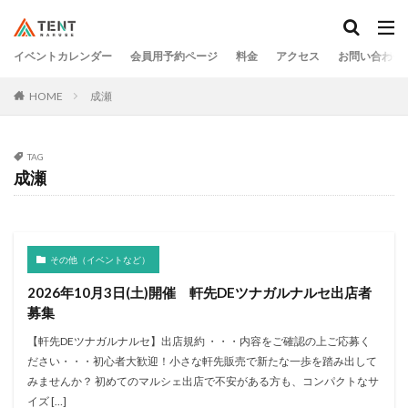
イベントカレンダー
会員用予約ページ
料金
アクセス
お問い合わせ
HOME
成瀬
TAG
成瀬
その他（イベントなど）
2026年10月3日(土)開催 軒先DEツナガルナルセ出店者
募集
【軒先DEツナガルナルセ】出店規約 ・・・内容をご確認の上ご応募く
ださい・・・初心者大歓迎！小さな軒先販売で新たな一歩を踏み出して
みませんか？ 初めてのマルシェ出店で不安がある方も、コンパクトなサ
イズ […]