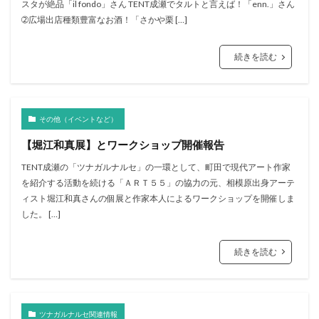
スタが絶品「il fondo」さん TENT成瀬でタルトと言えば！「enn.」さん
➁広場出店種類豊富なお酒！「さかや栗 […]
続きを読む
その他（イベントなど）
【堀江和真展】とワークショップ開催報告
TENT成瀬の「ツナガルナルセ」の一環として、町田で現代アート作家
を紹介する活動を続ける「ＡＲＴ５５」の協力の元、相模原出身アーテ
ィスト堀江和真さんの個展と作家本人によるワークショップを開催しま
した。 […]
続きを読む
ツナガルナルセ関連情報