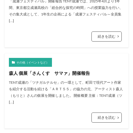
「成瀬フェスティバル」開催報告 TENT成瀬では、2025年4月より1年
間、東京都立成瀬高校の「総合的な探究の時間」への授業協力を行い、
その集大成として、1年生の企画による「成瀬フェスティバル～全員集
[…]
続きを読む
その他（イベントなど）
森人 個展「さんくす サマァ」開催報告
TENT成瀬の「ツナガルナルセ」の一環として、町田で現代アート作家
を紹介する活動を続ける「ＡＲＴ５５」の協力の元、アーティスト森人
（もりと）さんの個展を開催しました。 開催概要 主催：TENT成瀬（ツ
[…]
続きを読む