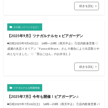
続きを読む
その他（イベントなど）
【2025年9月】ツナガルナルセｘビアガーデン
■日程2025年9月6日(土) 16時―20時（雨天中止） ①店内飲食営業 ◇
成瀬の名店イタリアン「Fuoco di Brace」さん ※都合により出店取りや
めとなりました。 ◇「里山ごはん」のお弁当 […]
続きを読む
ツナガルナルセ関連情報
【2025年7月】今年も開催！ビアガーデン♫
■日程2025年7月26日(土) 16時―20時（雨天中止） ①店内飲食営業 パ