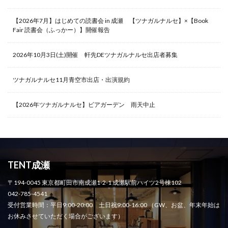
【2026年7月】はじめての読書会 in 成瀬 【ツナガルナルセ】×【Book
Fair 読書会（ふっかー）】開催報告
2026年10月3日(土)開催 軒先DEツナガルナルセ出店者募集
ツナガルナルセ11月青空市出店・出演規約
【2026年ツナガルナルセ】ビアガーデン 雨天中止
TENT成瀬
〒194-0045 東京都町田市南成瀬1-2-1 成瀬駅前ハイツ2号棟102
042-785-4541
受付営業時間：平日9:00-20:00 土日祝9:00-16:00 （GW、お盆、年末年始は
お休みさせていただく場合がございます）