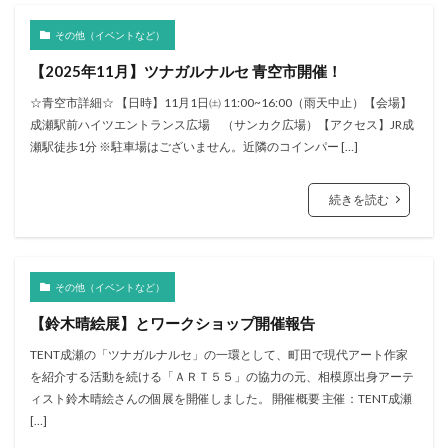
その他（イベントなど）
【2025年11月】ツナガルナルセ 青空市開催！
☆青空市詳細☆ 【日時】11月1日㈯ 11:00~16:00（雨天中止）【会場】
成瀬駅前ハイツエントランス広場 （サンカク広場）【アクセス】JR成
瀬駅徒歩1分 ※駐車場はございません。近隣のコインパー […]
続きを読む
その他（イベントなど）
【鈴木晴絵展】とワークショップ開催報告
TENT成瀬の「ツナガルナルセ」の一環として、町田で現代アート作家
を紹介する活動を続ける「ＡＲＴ５５」の協力の元、相模原出身アーテ
ィスト鈴木晴絵さんの個展を開催しました。 開催概要 主催：TENT成瀬
[…]