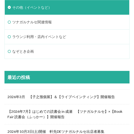
その他（イベントなど）
ツナガルナルセ関連情報
ラウンジ利用・店内イベントなど
なぞとき企画
最近の投稿
2026年3月 【子之籏個展】＆【ライブペインティング】開催報告
【2026年7月】はじめての読書会 in 成瀬 【ツナガルナルセ】×【Book
Fair 読書会（ふっかー）】開催報告
2026年10月3日(土)開催 軒先DEツナガルナルセ出店者募集