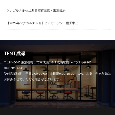
ツナガルナルセ11月青空市出店・出演規約
【2026年ツナガルナルセ】ビアガーデン 雨天中止
TENT成瀬
〒194-0045 東京都町田市南成瀬1-2-1 成瀬駅前ハイツ2号棟102
042-785-4541
受付営業時間：平日9:00-20:00 土日祝9:00-16:00 （GW、お盆、年末年始は
お休みさせていただく場合がございます）