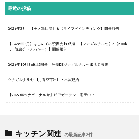
最近の投稿
2026年3月 【子之籏個展】＆【ライブペインティング】開催報告
【2026年7月】はじめての読書会 in 成瀬 【ツナガルナルセ】×【Book
Fair 読書会（ふっかー）】開催報告
2026年10月3日(土)開催 軒先DEツナガルナルセ出店者募集
ツナガルナルセ11月青空市出店・出演規約
【2026年ツナガルナルセ】ビアガーデン 雨天中止
キッチン関連
の最新記事8件