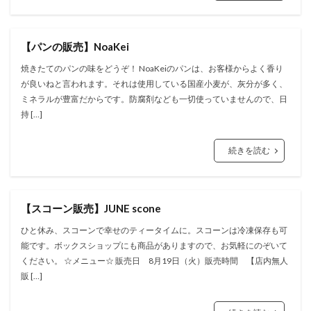
【パンの販売】NoaKei
焼きたてのパンの味をどうぞ！ NoaKeiのパンは、お客様からよく香り
が良いねと言われます。それは使用している国産小麦が、灰分が多く、
ミネラルが豊富だからです。防腐剤なども一切使っていませんので、日
持 […]
続きを読む
【スコーン販売】JUNE scone
ひと休み、スコーンで幸せのティータイムに。スコーンは冷凍保存も可
能です。ボックスショップにも商品がありますので、お気軽にのぞいて
ください。 ☆メニュー☆ 販売日 8月19日（火）販売時間 【店内無人
販 […]