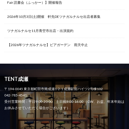
Fair 読書会（ふっかー）】開催報告
2026年10月3日(土)開催 軒先DEツナガルナルセ出店者募集
ツナガルナルセ11月青空市出店・出演規約
【2026年ツナガルナルセ】ビアガーデン 雨天中止
TENT成瀬
〒194-0045 東京都町田市南成瀬1-2-1 成瀬駅前ハイツ2号棟102
042-785-4541
受付営業時間：平日9:00-20:00 土日祝9:00-16:00 （GW、お盆、年末年始は
お休みさせていただく場合がございます）