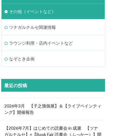
その他（イベントなど）
ツナガルナルセ関連情報
ラウンジ利用・店内イベントなど
なぞとき企画
最近の投稿
2026年3月 【子之籏個展】＆【ライブペインティ
ング】開催報告
【2026年7月】はじめての読書会 in 成瀬 【ツナ
ガルナルセ】×【Book Fair 読書会（ふっかー）】開