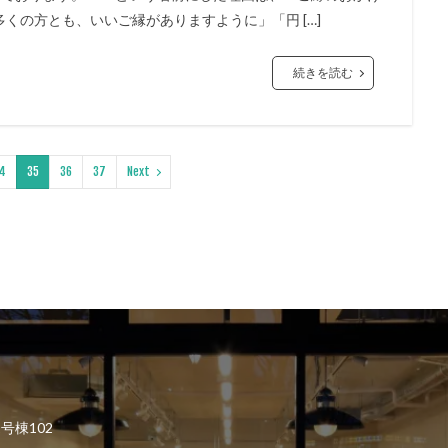
くの方とも、いいご縁がありますように」「円 […]
続きを読む
4
35
36
37
Next
2号棟102