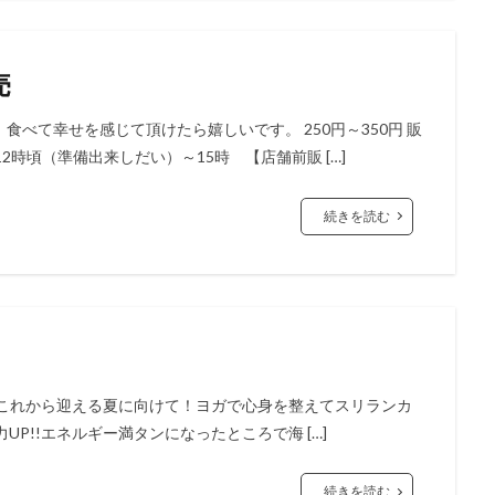
売
べて幸せを感じて頂けたら嬉しいです。 250円～350円 販
時頃（準備出来しだい）～15時 【店舗前販 […]
続きを読む
！！ これから迎える夏に向けて！ヨガで心身を整えてスリランカ
P!!エネルギー満タンになったところで海 […]
続きを読む