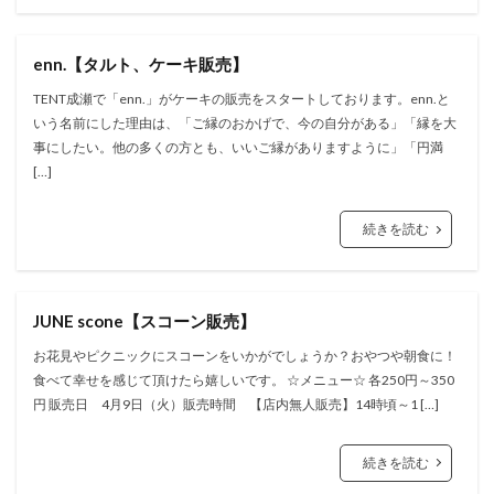
enn.【タルト、ケーキ販売】
TENT成瀬で「enn.」がケーキの販売をスタートしております。enn.と
いう名前にした理由は、「ご縁のおかげで、今の自分がある」「縁を大
事にしたい。他の多くの方とも、いいご縁がありますように」「円満
[…]
続きを読む
JUNE scone【スコーン販売】
お花見やピクニックにスコーンをいかがでしょうか？おやつや朝食に！
食べて幸せを感じて頂けたら嬉しいです。 ☆メニュー☆ 各250円～350
円 販売日 4月9日（火）販売時間 【店内無人販売】14時頃～1 […]
続きを読む