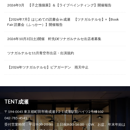
2026年3月 【子之籏個展】＆【ライブペインティング】開催報告
【2026年7月】はじめての読書会 in 成瀬 【ツナガルナルセ】×【Book
Fair 読書会（ふっかー）】開催報告
2026年10月3日(土)開催 軒先DEツナガルナルセ出店者募集
ツナガルナルセ11月青空市出店・出演規約
【2026年ツナガルナルセ】ビアガーデン 雨天中止
TENT成瀬
〒194-0045 東京都町田市南成瀬1-2-1 成瀬駅前ハイツ2号棟102
042-785-4541
受付営業時間：平日9:00-20:00 土日祝9:00-16:00 （GW、お盆、年末年始は