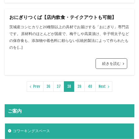
おにぎりつくば【店内飲食・テイクアウトも可能】
茨城産コシヒカリと20種類以上の具材でお届けする「おにぎり」専⾨店
です。 原材料のほとんどが国産で、梅⼲しや⾼菜漬け、⾟⼦明太⼦など
の保存⾷も、添加物や着⾊料に頼らない伝統的製法によって作られたも
のを […]
続きを読む
Prev
36
37
38
39
40
Next
ご案内
コワーキングスペース