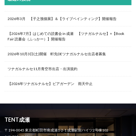
2026年3月 【子之籏個展】＆【ライブペインティング】開催報告
【2026年7月】はじめての読書会 in 成瀬 【ツナガルナルセ】×【Book
Fair 読書会（ふっかー）】開催報告
2026年10月3日(土)開催 軒先DEツナガルナルセ出店者募集
ツナガルナルセ11月青空市出店・出演規約
【2026年ツナガルナルセ】ビアガーデン 雨天中止
TENT成瀬
〒194-0045 東京都町田市南成瀬1-2-1 成瀬駅前ハイツ2号棟102