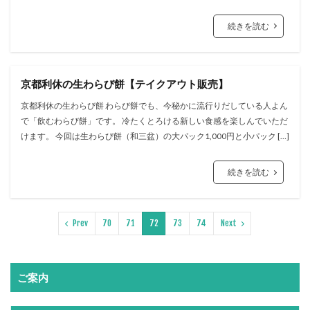
続きを読む
京都利休の生わらび餅【テイクアウト販売】
京都利休の生わらび餅 わらび餅でも、今秘かに流行りだしている人よん
で「飲むわらび餅」です。 冷たくとろける新しい食感を楽しんでいただ
けます。 今回は生わらび餅（和三盆）の大パック1,000円と小パック […]
続きを読む
Prev
70
71
72
73
74
Next
ご案内