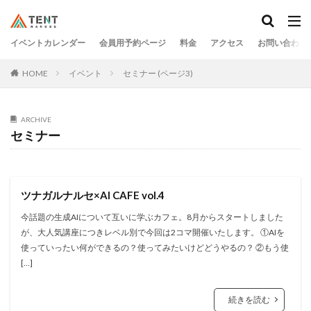
イベントカレンダー
会員用予約ページ
料金
アクセス
お問い合わせ
HOME
イベント
セミナー (ページ3)
ARCHIVE
セミナー
ツナガルナルセ×AI CAFE vol.4
今話題の生成AIについて互いに学ぶカフェ。8月からスタートしました
が、大人気講座につきレベル別で今回は2コマ開催いたします。 ①AIを
使っていったい何ができるの？使ってみたいけどどうやるの？ ②もう使
[…]
続きを読む