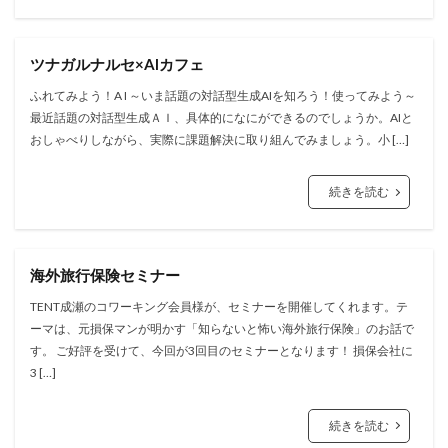
ツナガルナルセ×AIカフェ
ふれてみよう！A I ～いま話題の対話型生成AIを知ろう！使ってみよう～
最近話題の対話型生成ＡＩ、具体的になにができるのでしょうか。AIと
おしゃべりしながら、実際に課題解決に取り組んでみましょう。小 […]
続きを読む
海外旅行保険セミナー
TENT成瀬のコワーキング会員様が、セミナーを開催してくれます。テ
ーマは、元損保マンが明かす「知らないと怖い海外旅行保険」のお話で
す。 ご好評を受けて、今回が3回目のセミナーとなります！ 損保会社に
3 […]
続きを読む