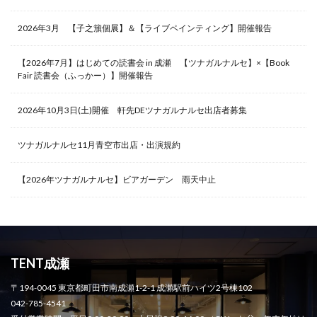
2026年3月 【子之籏個展】＆【ライブペインティング】開催報告
【2026年7月】はじめての読書会 in 成瀬 【ツナガルナルセ】×【Book
Fair 読書会（ふっかー）】開催報告
2026年10月3日(土)開催 軒先DEツナガルナルセ出店者募集
ツナガルナルセ11月青空市出店・出演規約
【2026年ツナガルナルセ】ビアガーデン 雨天中止
TENT成瀬
〒194-0045 東京都町田市南成瀬1-2-1 成瀬駅前ハイツ2号棟102
042-785-4541