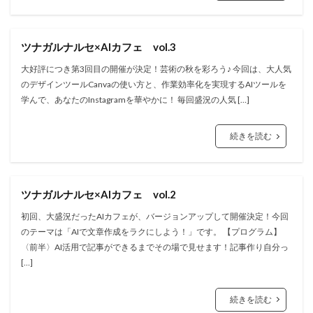
ツナガルナルセ×AIカフェ vol.3
大好評につき第3回目の開催が決定！芸術の秋を彩ろう♪ 今回は、大人気
のデザインツールCanvaの使い方と、作業効率化を実現するAIツールを
学んで、あなたのInstagramを華やかに！ 毎回盛況の人気 […]
続きを読む
ツナガルナルセ×AIカフェ vol.2
初回、大盛況だったAIカフェが、バージョンアップして開催決定！今回
のテーマは「AIで文章作成をラクにしよう！」です。 【プログラム】
〈前半〉AI活用で記事ができるまでその場で見せます！記事作り自分っ
[…]
続きを読む