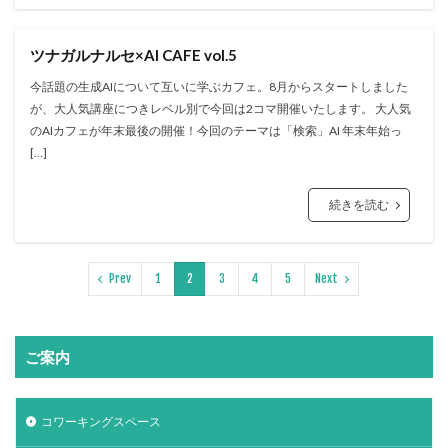
ツナガルナルセ×AI CAFE vol.5
今話題の生成AIについて互いに学ぶカフェ。8月からスタートしました
が、大人気講座につきレベル別で今回は2コマ開催いたします。 大人気
のAIカフェが年末最後の開催！今回のテーマは「検索」AI 年末年始っ
[…]
続きを読む
Prev
1
2
3
4
5
Next
ご案内
コワーキングスペース