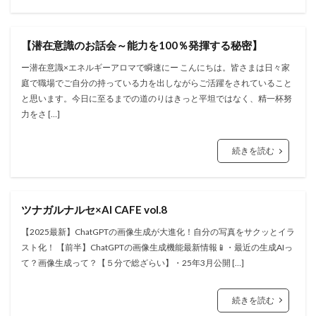
【潜在意識のお話会～能力を100％発揮する秘密】
ー潜在意識×エネルギーアロマで瞬速にー こんにちは。皆さまは日々家
庭で職場でご自分の持っている力を出しながらご活躍をされていること
と思います。今日に至るまでの道のりはきっと平坦ではなく、精一杯努
力をさ […]
続きを読む
ツナガルナルセ×AI CAFE vol.8
【2025最新】ChatGPTの画像生成が大進化！自分の写真をサクッとイラ
スト化！ 【前半】ChatGPTの画像生成機能最新情報📱・最近の生成AIっ
て？画像生成って？【５分で総ざらい】・25年3月公開 […]
続きを読む