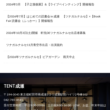
2026年3月 【子之籏個展】＆【ライブペインティング】開催報告
【2026年7月】はじめての読書会 in 成瀬 【ツナガルナルセ】×【Book
Fair 読書会（ふっかー）】開催報告
2026年10月3日(土)開催 軒先DEツナガルナルセ出店者募集
ツナガルナルセ11月青空市出店・出演規約
【2026年ツナガルナルセ】ビアガーデン 雨天中止
TENT成瀬
〒194-0045 東京都町田市南成瀬1-2-1 成瀬駅前ハイツ2号棟102
042-785-4541
受付営業時間：平日9:00-20:00 土日祝9:00-16:00 （GW、お盆、年末年始は