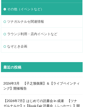
その他（イベントなど）
ツナガルナルセ関連情報
ラウンジ利用・店内イベントなど
なぞとき企画
最近の投稿
2026年3月 【子之籏個展】＆【ライブペインティ
ング】開催報告
【2026年7月】はじめての読書会 in 成瀬 【ツナ
ガルナルセ】×【Book Fair 読書会（ふっかー）】開