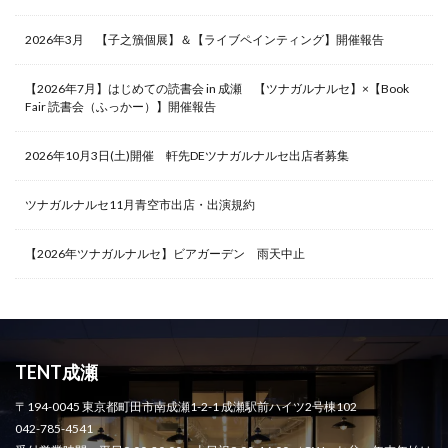
2026年3月 【子之籏個展】＆【ライブペインティング】開催報告
【2026年7月】はじめての読書会 in 成瀬 【ツナガルナルセ】×【Book
Fair 読書会（ふっかー）】開催報告
2026年10月3日(土)開催 軒先DEツナガルナルセ出店者募集
ツナガルナルセ11月青空市出店・出演規約
【2026年ツナガルナルセ】ビアガーデン 雨天中止
TENT成瀬
〒194-0045 東京都町田市南成瀬1-2-1 成瀬駅前ハイツ2号棟102
042-785-4541