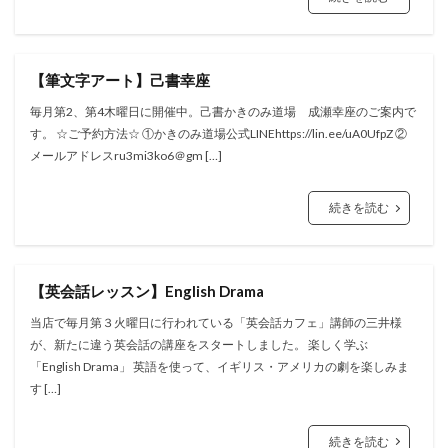
【筆文字アート】己書幸座
毎月第2、第4木曜日に開催中。己書かきのみ道場 成瀬幸座のご案内で
す。 ☆ご予約方法☆ ①かきのみ道場公式LINEhttps://lin.ee/uA0UfpZ ②
メールアドレスru3mi3ko6＠gm […]
続きを読む
【英会話レッスン】English Drama
当店で毎月第３火曜日に行われている「英会話カフェ」講師の三井様
が、新たに違う英会話の講座をスタートしました。 楽しく学ぶ
「English Drama」 英語を使って、イギリス・アメリカの劇を楽しみま
す […]
続きを読む