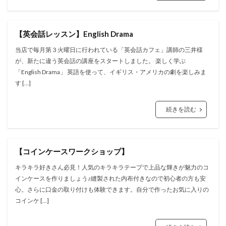
【英会話レッスン】English Drama
当店で毎月第３火曜日に行われている「英会話カフェ」講師の三井様
が、新たに違う英会話の講座をスタートしました。 楽しく学ぶ
「English Drama」 英語を使って、イギリス・アメリカの劇を楽しみま
す […]
続きを読む
【コインケースワークショップ】
キラキラ好きさん必見！人気のキラキラテープで上品な輝きが魅力のコ
インケースを作りましょう♪縫製された内布付きなので初心者の方も安
心。さらに口金の取り付けも体験できます。自分で作ったお気に入りの
コインケ […]