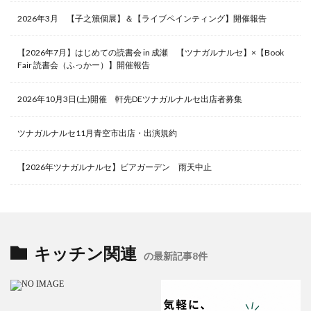
2026年3月 【子之籏個展】＆【ライブペインティング】開催報告
【2026年7月】はじめての読書会 in 成瀬 【ツナガルナルセ】×【Book
Fair 読書会（ふっかー）】開催報告
2026年10月3日(土)開催 軒先DEツナガルナルセ出店者募集
ツナガルナルセ11月青空市出店・出演規約
【2026年ツナガルナルセ】ビアガーデン 雨天中止
キッチン関連
の最新記事8件