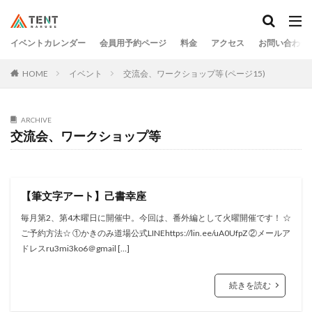
イベントカレンダー
会員用予約ページ
料金
アクセス
お問い合わせ
HOME
イベント
交流会、ワークショップ等 (ページ15)
ARCHIVE
交流会、ワークショップ等
【筆文字アート】己書幸座
毎月第2、第4木曜日に開催中。今回は、番外編として火曜開催です！ ☆
ご予約方法☆ ①かきのみ道場公式LINEhttps://lin.ee/uA0UfpZ ②メールア
ドレスru3mi3ko6＠gmail […]
続きを読む