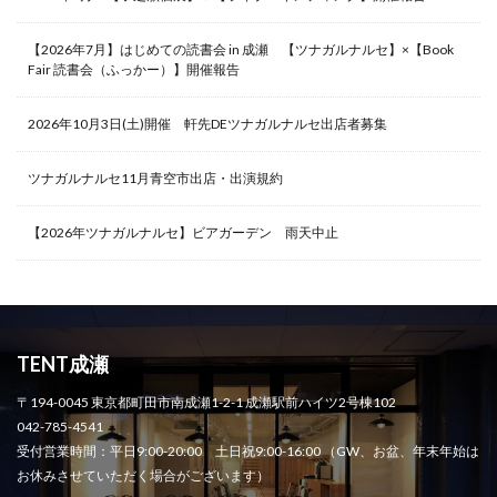
【2026年7月】はじめての読書会 in 成瀬 【ツナガルナルセ】×【Book
Fair 読書会（ふっかー）】開催報告
2026年10月3日(土)開催 軒先DEツナガルナルセ出店者募集
ツナガルナルセ11月青空市出店・出演規約
【2026年ツナガルナルセ】ビアガーデン 雨天中止
TENT成瀬
〒194-0045 東京都町田市南成瀬1-2-1 成瀬駅前ハイツ2号棟102
042-785-4541
受付営業時間：平日9:00-20:00 土日祝9:00-16:00 （GW、お盆、年末年始は
お休みさせていただく場合がございます）