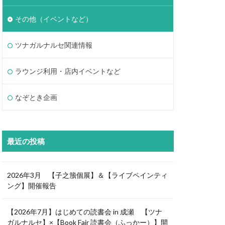
その他（イベントなど）
ツナガルナルセ関連情報
ラウンジ利用・店内イベントなど
なぞとき企画
最近の投稿
2026年3月 【子之籏個展】＆【ライブペインティ
ング】開催報告
【2026年7月】はじめての読書会 in 成瀬 【ツナ
ガルナルセ】×【Book Fair 読書会（ふっかー）】開