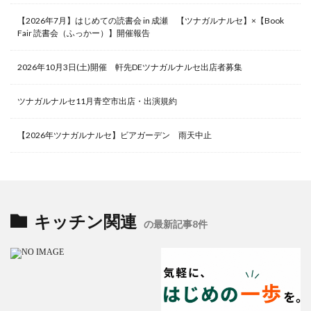
【2026年7月】はじめての読書会 in 成瀬 【ツナガルナルセ】×【Book
Fair 読書会（ふっかー）】開催報告
2026年10月3日(土)開催 軒先DEツナガルナルセ出店者募集
ツナガルナルセ11月青空市出店・出演規約
【2026年ツナガルナルセ】ビアガーデン 雨天中止
キッチン関連
の最新記事8件