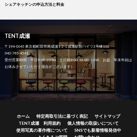
シェアキッチンの申込方法と料金
TENT成瀬
〒194-0045 東京都町田市南成瀬1-2-1 成瀬駅前ハイツ2号棟102
042-785-4541
受付営業時間：平日9:00-20:00 土日祝9:00-16:00 （GW、お盆、年末年始は
お休みさせていただく場合がございます）
ホーム
特定商取引法に基づく表記
サイトマップ
TENT成瀬 利用規約
個人情報の取扱いについて
使用写真の著作権について
SNSでも新着情報発信中