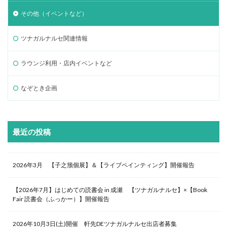
その他（イベントなど）
ツナガルナルセ関連情報
ラウンジ利用・店内イベントなど
なぞとき企画
最近の投稿
2026年3月 【子之籏個展】＆【ライブペインティング】開催報告
【2026年7月】はじめての読書会 in 成瀬 【ツナガルナルセ】×【Book
Fair 読書会（ふっかー）】開催報告
2026年10月3日(土)開催 軒先DEツナガルナルセ出店者募集