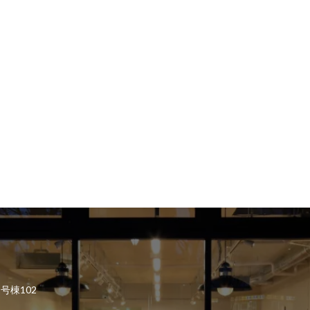
2号棟102