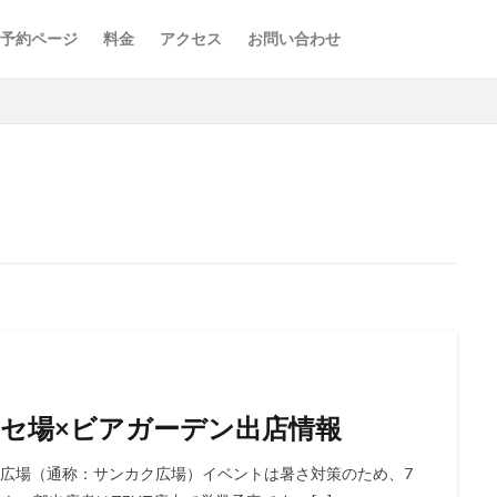
予約ページ
料金
アクセス
お問い合わせ
ルセ場×ビアガーデン出店情報
ス広場（通称：サンカク広場）イベントは暑さ対策のため、7