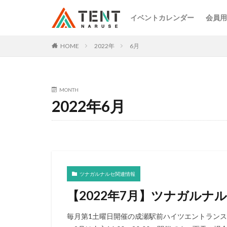
イベントカレンダー
会員用
HOME
2022年
6月
MONTH
2022年6月
ツナガルナルセ関連情報
【2022年7月】ツナガルナ
毎月第1土曜日開催の成瀬駅前ハイツエントラン