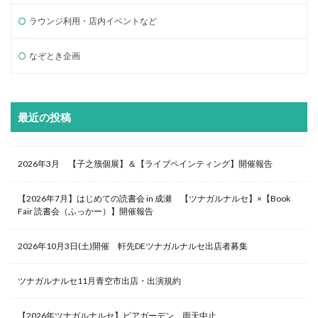
ラウンジ利用・店内イベントなど
なぞとき企画
最近の投稿
2026年3月 【子之籏個展】＆【ライブペインティング】開催報告
【2026年7月】はじめての読書会 in 成瀬 【ツナガルナルセ】×【Book
Fair 読書会（ふっかー）】開催報告
2026年10月3日(土)開催 軒先DEツナガルナルセ出店者募集
ツナガルナルセ11月青空市出店・出演規約
【2026年ツナガルナルセ】ビアガーデン 雨天中止