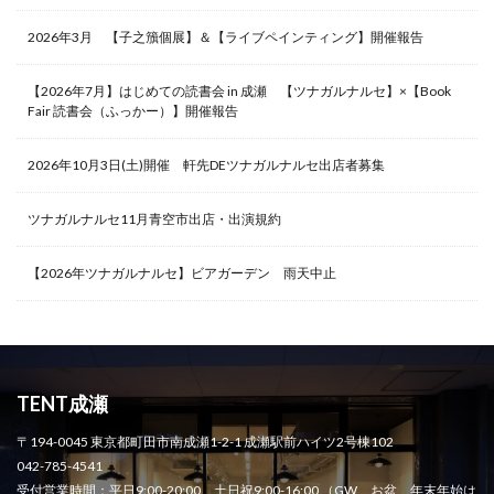
2026年3月 【子之籏個展】＆【ライブペインティング】開催報告
【2026年7月】はじめての読書会 in 成瀬 【ツナガルナルセ】×【Book
Fair 読書会（ふっかー）】開催報告
2026年10月3日(土)開催 軒先DEツナガルナルセ出店者募集
ツナガルナルセ11月青空市出店・出演規約
【2026年ツナガルナルセ】ビアガーデン 雨天中止
TENT成瀬
〒194-0045 東京都町田市南成瀬1-2-1 成瀬駅前ハイツ2号棟102
042-785-4541
受付営業時間：平日9:00-20:00 土日祝9:00-16:00 （GW、お盆、年末年始は