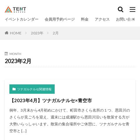
イベントカレンダー
会員用予約ページ
料金
アクセス
お問い合わせ
HOME
2023年
2月
MONTH
2023年2月
ツナガルナルセ関連情報
【2023年4月】ツナガルナルセ×青空市
例年、3月末から4月初めにかけて、町田市さくら名所の１つ、恩田川の
さくらが見ごろを迎え、週末には成瀬駅から恩田川沿いを散策する方が
大勢いらっしゃいます。散策の集合場所やご休憩に、ツナガルナルセ青
空市と […]