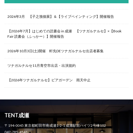
2026年3月 【子之籏個展】＆【ライブペインティング】開催報告
【2026年7月】はじめての読書会 in 成瀬 【ツナガルナルセ】×【Book
Fair 読書会（ふっかー）】開催報告
2026年10月3日(土)開催 軒先DEツナガルナルセ出店者募集
ツナガルナルセ11月青空市出店・出演規約
【2026年ツナガルナルセ】ビアガーデン 雨天中止
TENT成瀬
〒194-0045 東京都町田市南成瀬1-2-1 成瀬駅前ハイツ2号棟102
042-785-4541