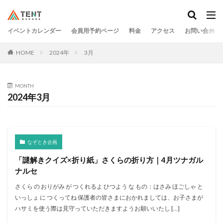
イベントカレンダー
会員用予約ページ
料金
アクセス
お問い合わせ
HOME
2024年
3月
MONTH
2024年3月
なぞとき企画
「謎解きクイズ×折り紙」さくらの折り方｜4月ツナガル
ナルセ
さくら の おりがみ が つくれるよ ひつよう な もの：はさみ ほごしゃ と
いっしょ に つくってね 保護者の皆さまにおかれましては、お子さまが
ハサミを使う際は見守っていただきますようお願いいたし […]