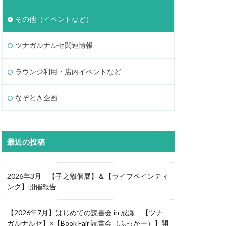
その他（イベントなど）
ツナガルナルセ関連情報
ラウンジ利用・店内イベントなど
なぞとき企画
最近の投稿
2026年3月 【子之籏個展】＆【ライブペインティ
ング】開催報告
【2026年7月】はじめての読書会 in 成瀬 【ツナ
ガルナルセ】×【Book Fair 読書会（ふっかー）】開