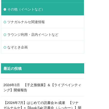
その他（イベントなど）
ツナガルナルセ関連情報
ラウンジ利用・店内イベントなど
なぞとき企画
最近の投稿
2026年3月 【子之籏個展】＆【ライブペインティ
ング】開催報告
【2026年7月】はじめての読書会 in 成瀬 【ツナ
ガルナルセ】×【Book Fair 読書会（ふっかー）】開