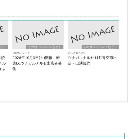
ど）
その他（イベントなど）
その他（イベントなど）
2026-07-24
2026-07-24
の読
2026年10月3日(土)開催 軒
ツナガルナルセ11月青空市出
ナル
先DEツナガルナルセ出店者募
店・出演規約
会（ふ
集