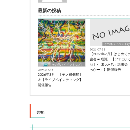
最新の投稿
その他（イベントな
2026-07-31
【2026年7月】はじめて
書会 in 成瀬 【ツナガル
セ】×【Book Fair 読書
その他（イベントなど）
っかー）】開催報告
2026-07-31
2026年3月 【子之籏個展】
＆【ライブペインティング】
開催報告
共有: