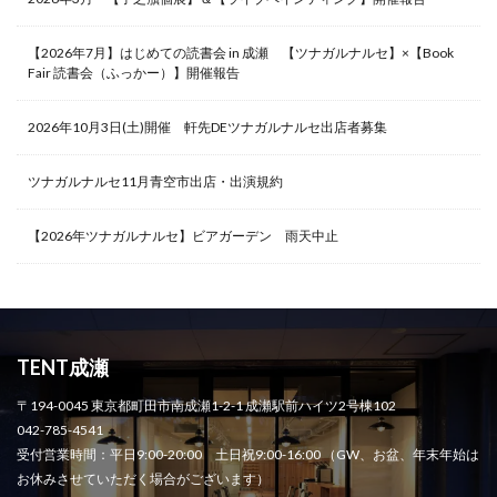
【2026年7月】はじめての読書会 in 成瀬 【ツナガルナルセ】×【Book
Fair 読書会（ふっかー）】開催報告
2026年10月3日(土)開催 軒先DEツナガルナルセ出店者募集
ツナガルナルセ11月青空市出店・出演規約
【2026年ツナガルナルセ】ビアガーデン 雨天中止
TENT成瀬
〒194-0045 東京都町田市南成瀬1-2-1 成瀬駅前ハイツ2号棟102
042-785-4541
受付営業時間：平日9:00-20:00 土日祝9:00-16:00 （GW、お盆、年末年始は
お休みさせていただく場合がございます）