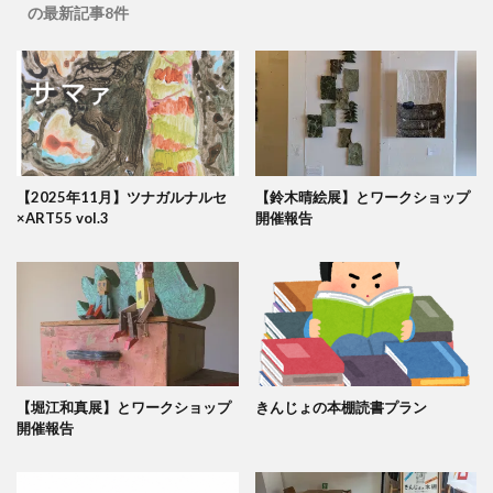
の最新記事8件
【2025年11月】ツナガルナルセ
【鈴木晴絵展】とワークショップ
×ART55 vol.3
開催報告
【堀江和真展】とワークショップ
きんじょの本棚読書プラン
開催報告