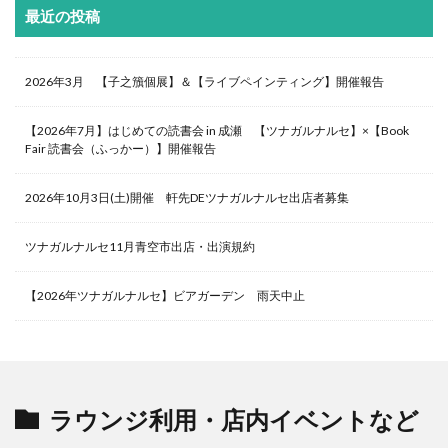
最近の投稿
2026年3月 【子之籏個展】＆【ライブペインティング】開催報告
【2026年7月】はじめての読書会 in 成瀬 【ツナガルナルセ】×【Book
Fair 読書会（ふっかー）】開催報告
2026年10月3日(土)開催 軒先DEツナガルナルセ出店者募集
ツナガルナルセ11月青空市出店・出演規約
【2026年ツナガルナルセ】ビアガーデン 雨天中止
ラウンジ利用・店内イベントなど