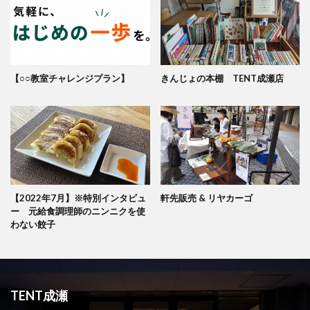
【○○教室チャレンジプラン】
きんじょの本棚 TENT成瀬店
【2022年7月】※特別インタビュ
軒先販売 & リヤカーゴ
ー 元給食調理師のニンニクを使
わない餃子
TENT成瀬