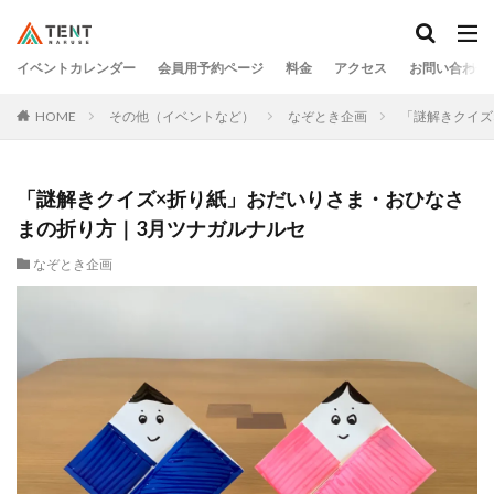
イベントカレンダー
会員用予約ページ
料金
アクセス
お問い合わせ
HOME
その他（イベントなど）
なぞとき企画
「謎解きクイズ
「謎解きクイズ×折り紙」おだいりさま・おひなさ
まの折り方｜3月ツナガルナルセ
なぞとき企画