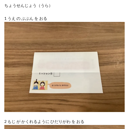
ちょうせんじょう（うら）
1 うえ の ぶぶん を おる
2 もじ が かくれるように ひだりがわ を おる