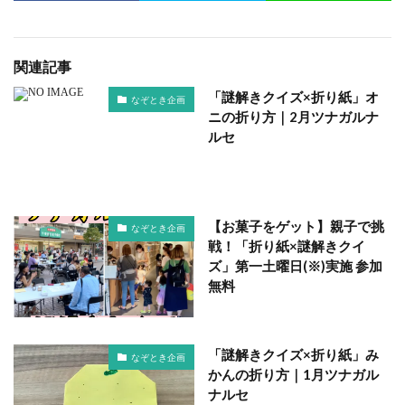
関連記事
「謎解きクイズ×折り紙」オ
なぞとき企画
ニの折り方｜2月ツナガルナ
ルセ
【お菓子をゲット】親子で挑
なぞとき企画
戦！「折り紙×謎解きクイ
ズ」第一土曜日(※)実施 参加
無料
「謎解きクイズ×折り紙」み
なぞとき企画
かんの折り方｜1月ツナガル
ナルセ