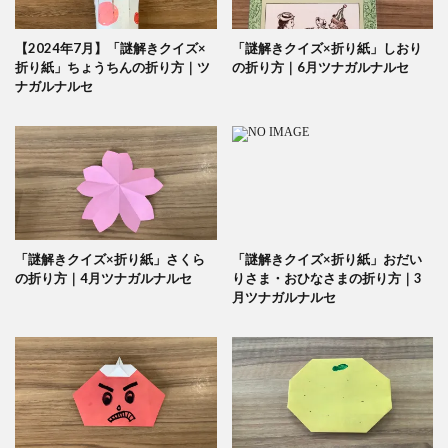
【2024年7月】「謎解きクイズ×
「謎解きクイズ×折り紙」しおり
折り紙」ちょうちんの折り方｜ツ
の折り方｜6月ツナガルナルセ
ナガルナルセ
「謎解きクイズ×折り紙」さくら
「謎解きクイズ×折り紙」おだい
の折り方｜4月ツナガルナルセ
りさま・おひなさまの折り方｜3
月ツナガルナルセ