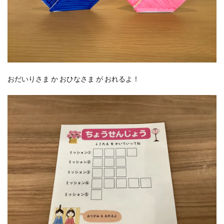
おだいりさま か おひなさま が おれるよ！