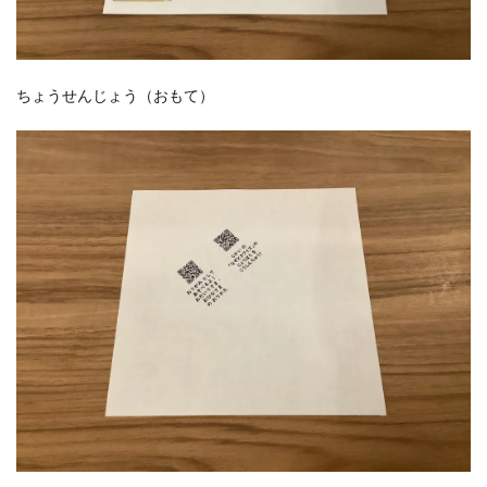
ちょうせんじょう（おもて）