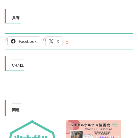
共有:
Facebook
X
いいね:
関連