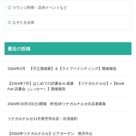
ラウンジ利用・店内イベントなど
なぞとき企画
最近の投稿
2026年3月 【子之籏個展】＆【ライブペインティング】開催報告
【2026年7月】はじめての読書会 in 成瀬 【ツナガルナルセ】×【Book
Fair 読書会（ふっかー）】開催報告
2026年10月3日(土)開催 軒先DEツナガルナルセ出店者募集
ツナガルナルセ11月青空市出店・出演規約
【2026年ツナガルナルセ】ビアガーデン 雨天中止