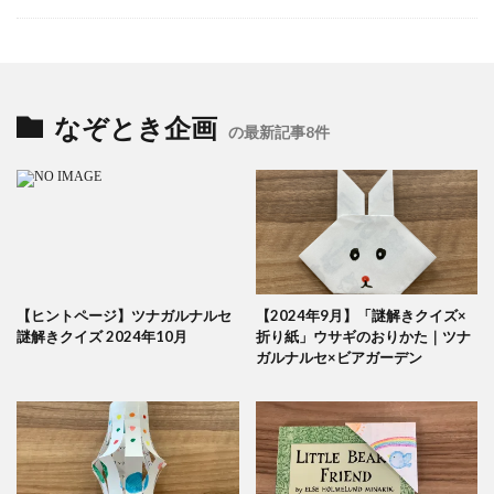
なぞとき企画
の最新記事8件
【ヒントページ】ツナガルナルセ
【2024年9月】「謎解きクイズ×
謎解きクイズ 2024年10月
折り紙」ウサギのおりかた｜ツナ
ガルナルセ×ビアガーデン