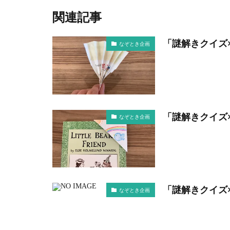
関連記事
「謎解きクイズ
なぞとき企画
「謎解きクイズ
なぞとき企画
「謎解きクイズ
なぞとき企画