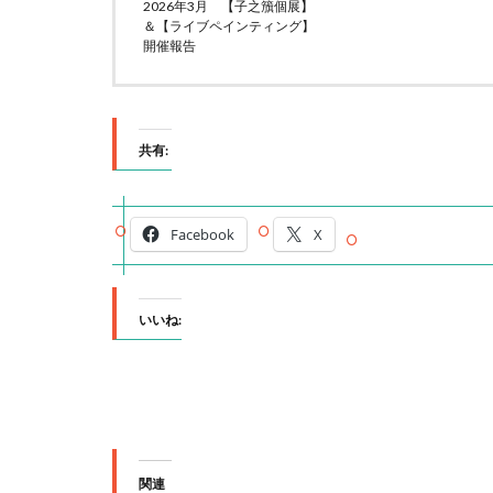
2026年3月 【子之籏個展】
＆【ライブペインティング】
開催報告
共有:
Facebook
X
いいね:
関連