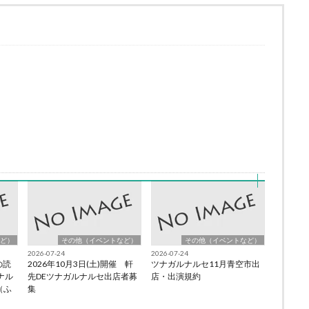
ど）
その他（イベントなど）
その他（イベントなど）
2026-07-24
2026-07-24
の読
2026年10月3日(土)開催 軒
ツナガルナルセ11月青空市出
ナル
先DEツナガルナルセ出店者募
店・出演規約
会（ふ
集