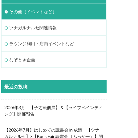
その他（イベントなど）
ツナガルナルセ関連情報
ラウンジ利用・店内イベントなど
なぞとき企画
最近の投稿
2026年3月 【子之籏個展】＆【ライブペインティ
ング】開催報告
【2026年7月】はじめての読書会 in 成瀬 【ツナ
ガルナルセ】×【Book Fair 読書会（ふっかー）】開