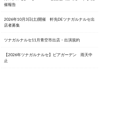
催報告
2026年10月3日(土)開催 軒先DEツナガルナルセ出
店者募集
ツナガルナルセ11月青空市出店・出演規約
【2026年ツナガルナルセ】ビアガーデン 雨天中
止