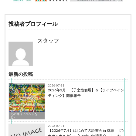
投稿者プロフィール
スタッフ
最新の投稿
2026-07-31
2026年3月 【子之籏個展】＆【ライブペイン
ティング】開催報告
その他（イベントな
ど）
2026-07-31
【2026年7月】はじめての読書会 in 成瀬 【ツ
ナガルナルセ】×【Book Fair 読書会（ふっか