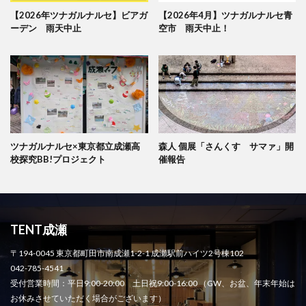
【2026年ツナガルナルセ】ビアガ
【2026年4月】ツナガルナルセ青
ーデン 雨天中止
空市 雨天中止！
ツナガルナルセ×東京都立成瀬高
森人 個展「さんくす サマァ」開
校探究BB!プロジェクト
催報告
TENT成瀬
〒194-0045 東京都町田市南成瀬1-2-1 成瀬駅前ハイツ2号棟102
042-785-4541
受付営業時間：平日9:00-20:00 土日祝9:00-16:00 （GW、お盆、年末年始は
お休みさせていただく場合がございます）