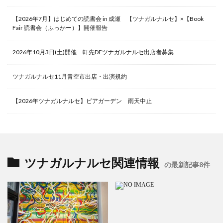
【2026年7月】はじめての読書会 in 成瀬 【ツナガルナルセ】×【Book
Fair 読書会（ふっかー）】開催報告
2026年10月3日(土)開催 軒先DEツナガルナルセ出店者募集
ツナガルナルセ11月青空市出店・出演規約
【2026年ツナガルナルセ】ビアガーデン 雨天中止
ツナガルナルセ関連情報
の最新記事8件